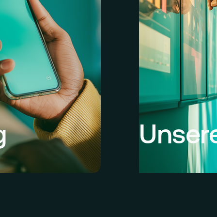
g
Unsere
 setzen wir neue
Wir bei BANQR stelle
rozessen – weltweit.
Bankdienstleistungen
,
Geschäftsprozesse v
 und innovativ zu
dort, wo gearbeitet
 Innovation und
Finance-Plattform e