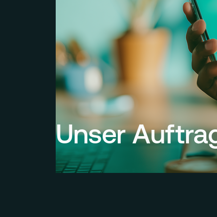
Unser Auftra
Mit unseren Embedded-Banking-Lösungen
Massstäbe in der Integration von Finanzp
Wir befähigen Unternehmen jeder Grösse
Finanztransaktionen effizient, transparent
gestalten und so nachhaltiges Wachstum,