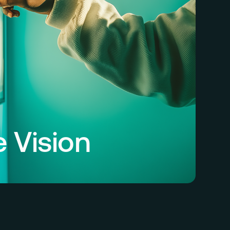
 Vision
n uns eine Zukunft vor, in der
 vollständig und nahtlos in die täglichen
on Unternehmen integriert sind – direkt
 wird. Unsere innovative Embedded-
liminiert Reibungsverluste zwischen